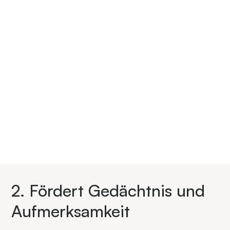
Strassenlaternen, elektronischen Geräten oder
Sonnenaufgängen kann den Übergang in tiefere
Schlafphasen verzögern und zu häufigem
Aufwachen führen.
2. Fördert Gedächtnis und
Aufmerksamkeit​