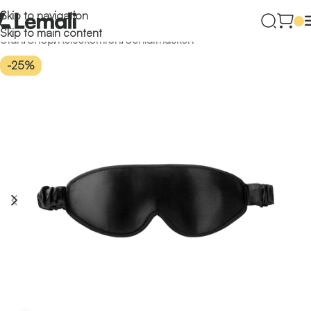
Skip to navigation
Skip to main content
Start
/
Shop
/
Reisekomfort
/
Schlafmasken
-25%