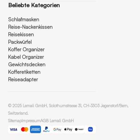
Beliebte Kategorien
Schlafmasken
Reise-Nackenkissen
Reisekissen
Packwürfel
Koffer Organizer
Kabel Organizer
Gewichtsdecken
Kofferetiketten
Reiseadapter
© 2025 Lemali GmbH, Solothurnstrasse 31, CH-3303 Jegenstorf/Bern,
Switzerland.
Sitemap
Impressum
AGB Lemali GmbH