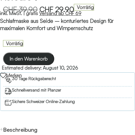
Vorrätig
CHF
39.90
CHF
29.90
inkl. MwSt. |
gratis
Versand ab CHF 69
Schlafmaske aus Seide – konturiertes Design für
maximalen Komfort und Wimpernschutz
Vorrätig
In den Warenkorb
Estimated delivery:
August 10, 2026
Merken
30 Tage Rückgaberecht
Schnellversand mit Planzer
Sichere Schweizer Online-Zahlung
Beschreibung