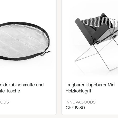
leidekabinenmatte und
Tragbarer klappbarer Mini
hte Tasche
Holzkohlegrill
OODS
INNOVAGOODS
CHF
19.30