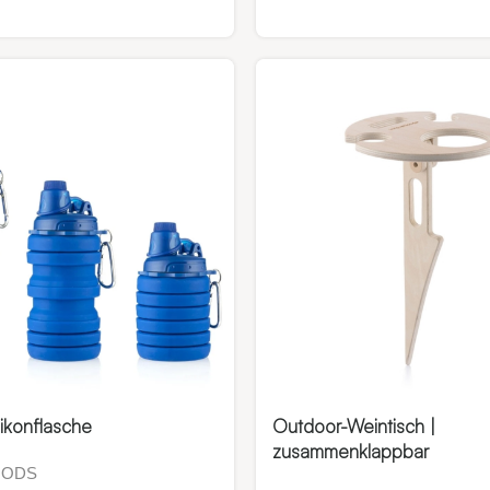
likonflasche
Outdoor-Weintisch |
zusammenklappbar
OODS