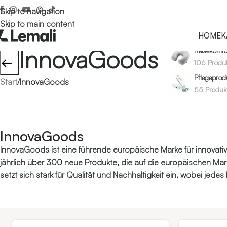
Skip to navigation
Skip to main content
HOME
K
InnovaGoods
Reisekomfo
←
106 Produ
Pflegeprod
Start
/
InnovaGoods
55 Produk
InnovaGoods
InnovaGoods ist eine führende europäische Marke für innovativ
jährlich über 300 neue Produkte, die auf die europäischen Mar
setzt sich stark für Qualität und Nachhaltigkeit ein, wobei jedes P