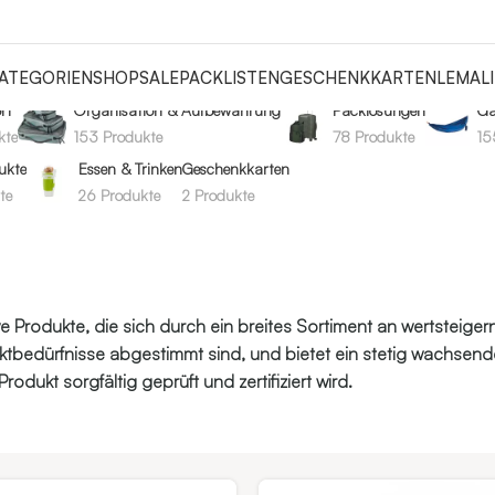
ATEGORIEN
SHOP
SALE
PACKLISTEN
GESCHENKKARTEN
LEMALI
rt
Organisation & Aufbewahrung
Packlösungen
Ga
kte
153 Produkte
78 Produkte
15
ukte
Essen & Trinken
Geschenkkarten
te
26 Produkte
2 Produkte
e Produkte, die sich durch ein breites Sortiment an wertsteige
ktbedürfnisse abgestimmt sind, und bietet ein stetig wachsend
rodukt sorgfältig geprüft und zertifiziert wird.