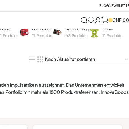
BLOG
NEWSLETT
CHF
0.
dgets
Gesundheit
Unterhaltung
Kinder
5 Produkte
17 Produkte
68 Produkte
71 Produkte
rnden Impulsartikeln auszeichnet. Das Unternehmen entwickelt
es Portfolio mit mehr als 1500 Produktreferenzen. InnovaGoods