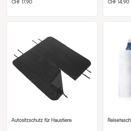
CHF
17.90
CHF
14.90
Autositzschutz für Haustiere
Reisetasch