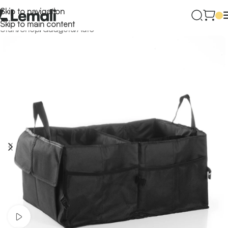
Skip to navigation
Skip to main content
Start
/
Shop
/
Gadgets
/
Auto
Video ansehen