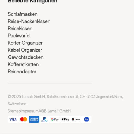
Beliebte Kategorien
Schlafmasken
Reise-Nackenkissen
Reisekissen
Packwürfel
Koffer Organizer
Kabel Organizer
Gewichtsdecken
Kofferetiketten
Reiseadapter
© 2025 Lemali GmbH, Solothurnstrasse 31, CH-3303 Jegenstorf/Bern,
Switzerland.
Sitemap
Impressum
AGB Lemali GmbH