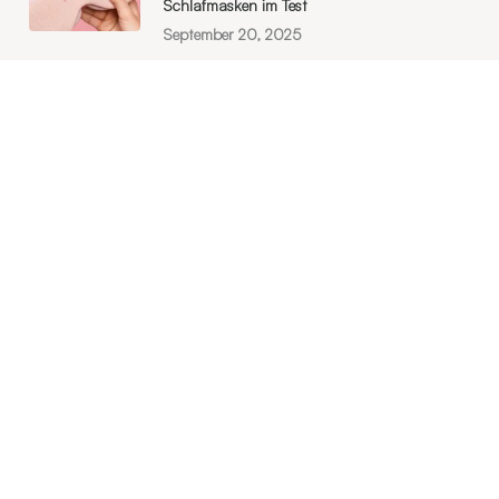
Schlafmasken im Test
September 20, 2025
Shopping Tipps
Flugzeug Nackenkissen
Aufblasbares Nackenkissen
Kinder Nackenkissen
Bearaby Baumwolle Gewichtsdecke
Vakuumbeutel für Kleider mit Luftpumpe
Kompressions Packwürfel Set
3D Schlafmaske aus Seide
Premium 3D Schlafmaske
Weiche Stoff Schlafmaske
Beliebte Kategorien
Schlafmasken