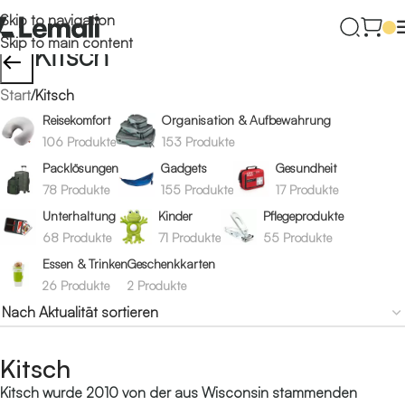
Skip to navigation
Skip to main content
Kitsch
←
Start
/
Kitsch
Reisekomfort
Organisation & Aufbewahrung
106 Produkte
153 Produkte
Packlösungen
Gadgets
Gesundheit
78 Produkte
155 Produkte
17 Produkte
Unterhaltung
Kinder
Pflegeprodukte
68 Produkte
71 Produkte
55 Produkte
Essen & Trinken
Geschenkkarten
26 Produkte
2 Produkte
Kitsch
Kitsch wurde 2010 von der aus Wisconsin stammenden