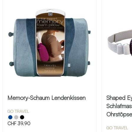
Memory-Schaum Lendenkissen
Shaped E
Schlafmas
GO TRAVEL
Ohrstöpse
CHF
39.90
GO TRAVEL