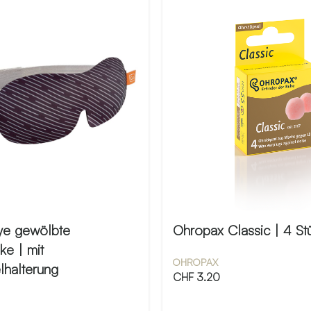
ye gewölbte
Ohropax Classic | 4 St
ke | mit
OHROPAX
lhalterung
CHF
3.20