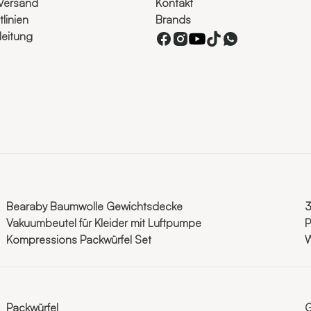
Versand
Kontakt
linien
Brands
eitung
Bearaby Baumwolle Gewichtsdecke
3
Vakuumbeutel für Kleider mit Luftpumpe
P
Kompressions Packwürfel Set
W
Packwürfel
G