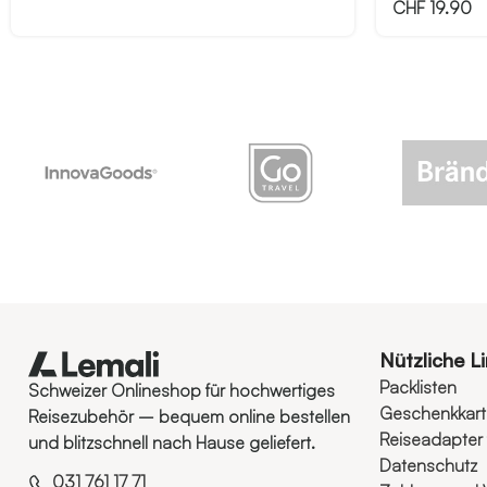
CHF
19.90
Nützliche L
Packlisten
Schweizer Onlineshop für hochwertiges
Geschenkkar
Reisezubehör – bequem online bestellen
Reiseadapter 
und blitzschnell nach Hause geliefert.
Datenschutz
031 761 17 71