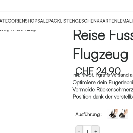
ATEGORIEN
SHOP
SALE
PACKLISTEN
GESCHENKKARTEN
LEMALI
zeug | Auto | Zug
Reise Fus
Flugzeug 
CHF
24.90
inkl. MwSt. |
gratis
Versand 
Optimiere dein Flugerlebn
Vermeide Rückenschmerze
Position dank der verstell
Ausführung
-
+