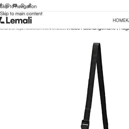
Skip to navigation
Skip to main content
HOME
K
Start
/
Shop
/
Reisekomfort
/
Stützen
/
Reise Fusshängematte | Flug