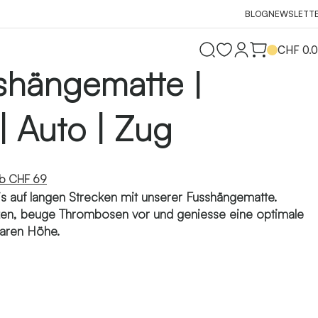
BLOG
NEWSLETT
CHF
0.
shängematte |
| Auto | Zug
ab CHF 69
is auf langen Strecken mit unserer Fusshängematte.
n, beuge Thrombosen vor und geniesse eine optimale
baren Höhe.