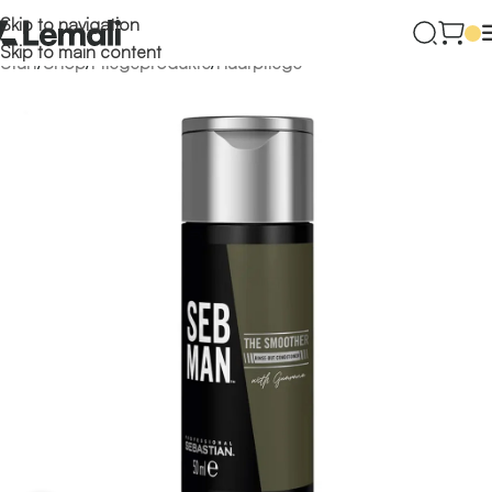
Skip to navigation
Skip to main content
Start
/
Shop
/
Pflegeprodukte
/
Haarpflege