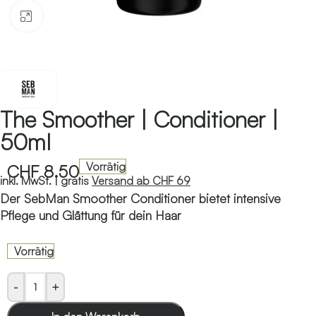
Klicken zum Vergrössern
The Smoother | Conditioner |
50ml
Vorrätig
CHF
8.50
inkl. MwSt. |
gratis
Versand ab CHF 69
Der SebMan Smoother Conditioner bietet intensive
Pflege und Glättung für dein Haar
Vorrätig
-
+