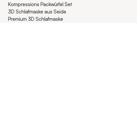
Kompressions Packwürfel Set
3D Schlafmaske aus Seide
Premium 3D Schlafmaske
Weiche Stoff Schlafmaske
Beliebte Kategorien
Schlafmasken
Reise-Nackenkissen
Reisekissen
Packwürfel
Koffer Organizer
Kabel Organizer
Gewichtsdecken
Kofferetiketten
Reiseadapter