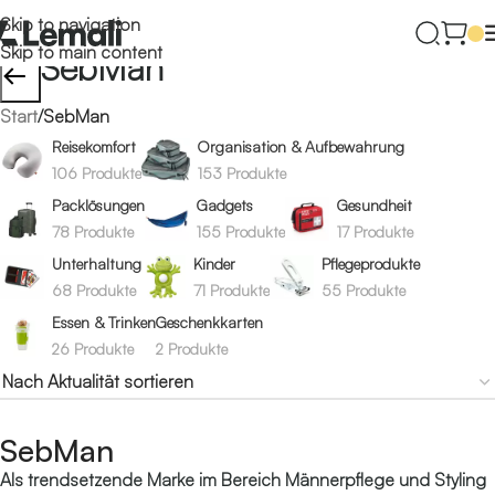
Skip to navigation
Skip to main content
SebMan
←
Start
/
SebMan
Reisekomfort
Organisation & Aufbewahrung
106 Produkte
153 Produkte
Packlösungen
Gadgets
Gesundheit
78 Produkte
155 Produkte
17 Produkte
Unterhaltung
Kinder
Pflegeprodukte
68 Produkte
71 Produkte
55 Produkte
Essen & Trinken
Geschenkkarten
26 Produkte
2 Produkte
SebMan
Als trendsetzende Marke im Bereich Männerpflege und Styling