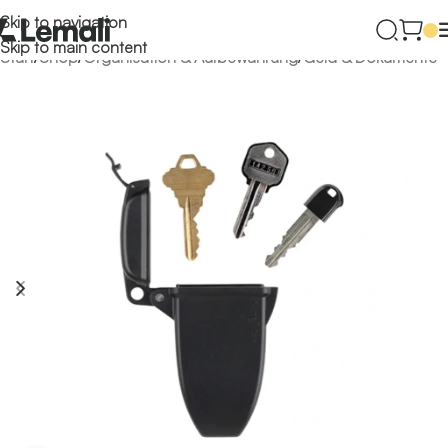
Skip to navigation
Skip to main content
Start
/
Shop
/
Organisation & Aufbewahrung
/
Geld & Dokumente