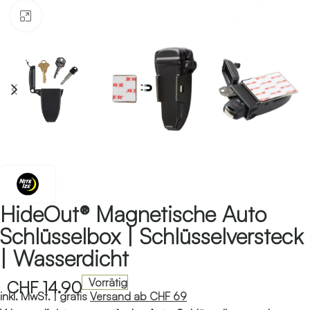
Klicken zum Vergrössern
HideOut® Magnetische Auto
Schlüsselbox | Schlüsselversteck
| Wasserdicht
Vorrätig
CHF
14.90
inkl. MwSt. |
gratis
Versand ab CHF 69