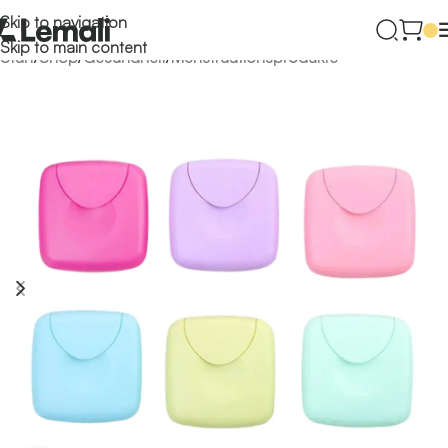
Skip to navigation
Skip to main content
Start
/
Shop
/
Gesundheit
/
Menstruationsprodukte