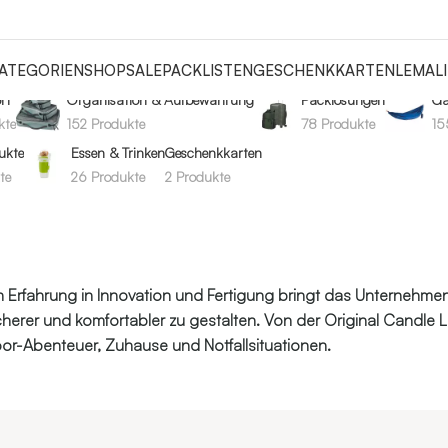
ATEGORIEN
SHOP
SALE
PACKLISTEN
GESCHENKKARTEN
LEMALI
rt
Organisation & Aufbewahrung
Packlösungen
Ga
kte
152 Produkte
78 Produkte
15
ukte
Essen & Trinken
Geschenkkarten
te
26 Produkte
2 Produkte
ahren Erfahrung in Innovation und Fertigung bringt das Unterne
sicherer und komfortabler zu gestalten. Von der Original Candle
oor-Abenteuer, Zuhause und Notfallsituationen.