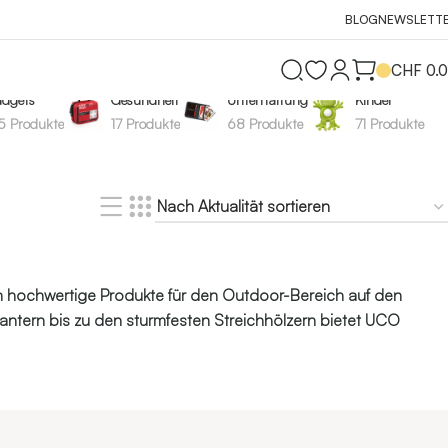
BLOG
NEWSLETT
CHF
0.
dgets
Gesundheit
Unterhaltung
Kinder
5 Produkte
17 Produkte
68 Produkte
71 Produkte
hmen hochwertige Produkte für den Outdoor-Bereich auf den
 Lantern bis zu den sturmfesten Streichhölzern bietet UCO