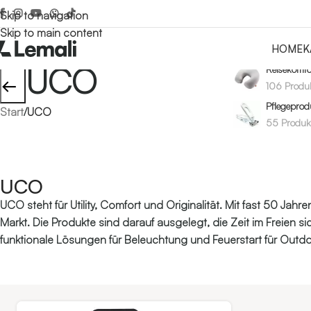
Skip to navigation
Skip to main content
HOME
K
UCO
Reisekomfo
←
106 Produ
Pflegeprod
Start
/
UCO
55 Produk
UCO
UCO steht für Utility, Comfort und Originalität. Mit fast 50 J
Markt. Die Produkte sind darauf ausgelegt, die Zeit im Freien 
funktionale Lösungen für Beleuchtung und Feuerstart für Outd