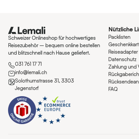
Nützliche L
Packlisten
Schweizer Onlineshop für hochwertiges
Geschenkkar
Reisezubehör – bequem online bestellen
Reiseadapter 
und blitzschnell nach Hause geliefert.
Datenschutz
031 761 17 71
Zahlung und 
info@lemali.ch
Rückgabericht
Solothurnstrasse 31, 3303
Rücksendeanl
Jegenstorf
FAQ