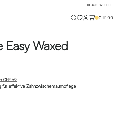
BLOG
NEWSLETT
CHF
0.
e Easy Waxed
ab CHF 69
g für effektive Zahnzwischenraumpflege