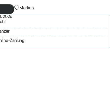
Merken
1, 2026
cht
anzer
line-Zahlung