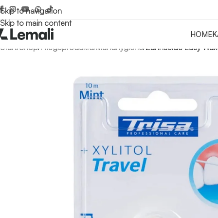
Skip to navigation
Skip to main content
HOME
K
Start
/
Shop
/
Pflegeprodukte
/
Mundhygiene
/
Zahnseide Easy Wax