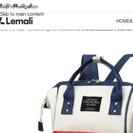
Skip to navigation
Skip to main content
HOME
K
Start
/
Shop
/
Packlösungen
/
Rucksäcke
/
Wickelrucksack | Multifu