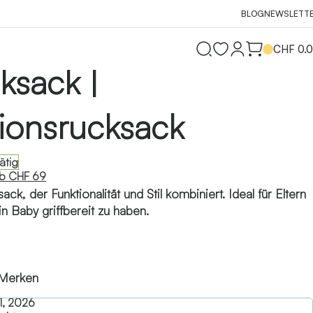
BLOG
NEWSLETT
CHF
0.
ksack |
tionsrucksack
ätig
ab CHF 69
ack, der Funktionalität und Stil kombiniert. Ideal für Eltern
in Baby griffbereit zu haben.
Merken
1, 2026