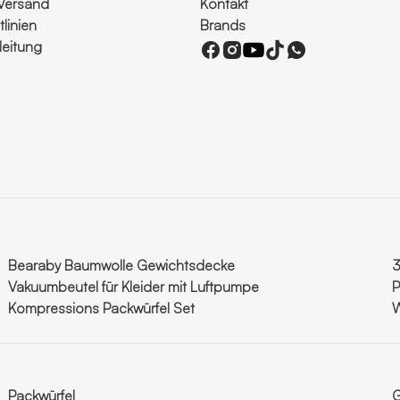
Versand
Kontakt
linien
Brands
eitung
Bearaby Baumwolle Gewichtsdecke
3
Vakuumbeutel für Kleider mit Luftpumpe
P
Kompressions Packwürfel Set
W
Packwürfel
G