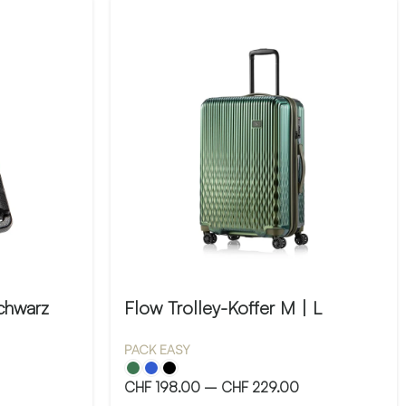
chwarz
Flow Trolley-Koffer M | L
PACK EASY
CHF
198.00
–
CHF
229.00