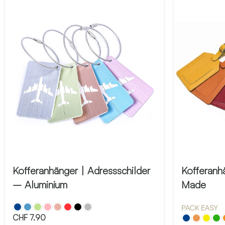
Kofferanhänger | Adressschilder
Kofferanh
– Aluminium
Made
PACK EASY
CHF
7.90