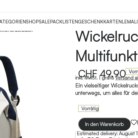
ATEGORIEN
SHOP
SALE
PACKLISTEN
GESCHENKKARTEN
LEMALI
nktionsrucksack
Wickelruc
Multifunk
CHF
49.90
Vorr
inkl. MwSt. |
gratis
Versand 
Ein vielseitiger Wickelrucks
unterwegs, um alles für de
Vorrätig
In den Warenkorb
Estimated delivery:
August 1