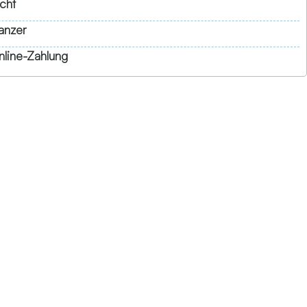
cht
anzer
line-Zahlung