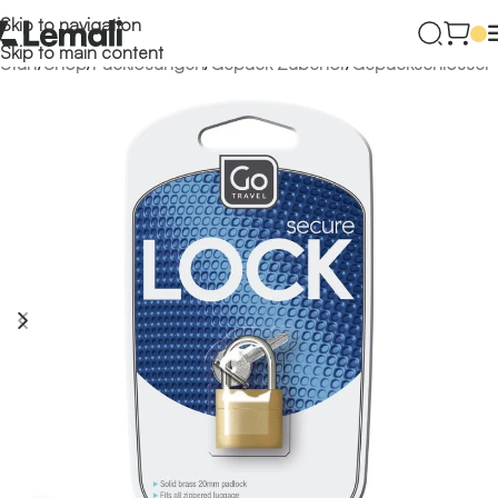
Skip to navigation
Skip to main content
Start
/
Shop
/
Packlösungen
/
Gepäck Zubehör
/
Gepäckschlösser