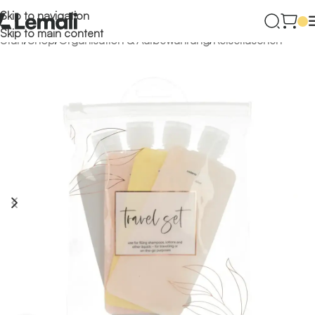
Skip to navigation
Skip to main content
Start
/
Shop
/
Organisation & Aufbewahrung
/
Reiseflaschen