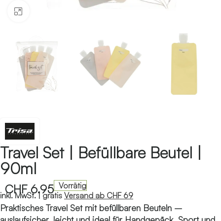
Klicken zum Vergrössern
Travel Set | Befüllbare Beutel |
90ml
Vorrätig
CHF
6.95
inkl. MwSt. |
gratis
Versand ab CHF 69
Praktisches Travel Set mit befüllbaren Beuteln –
auslaufsicher, leicht und ideal für Handgepäck, Sport und