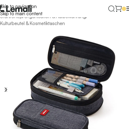
Skip to navigation
Skip to main content
Start
/
Shop
/
Organisation & Aufbewahrung
/
Kulturbeutel & Kosmetiktaschen