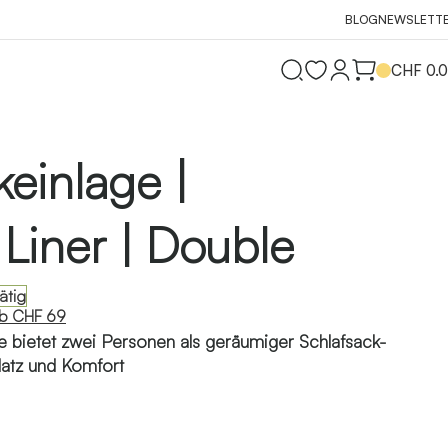
BLOG
NEWSLETT
CHF
0.
keinlage |
Liner | Double
ätig
ab CHF 69
 bietet zwei Personen als geräumiger Schlafsack-
latz und Komfort