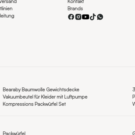
Versand
Kontakt
linien
Brands
eitung
Bearaby Baumwolle Gewichtsdecke
3
Vakuumbeutel für Kleider mit Luftpumpe
P
Kompressions Packwürfel Set
W
Packwürfel
G