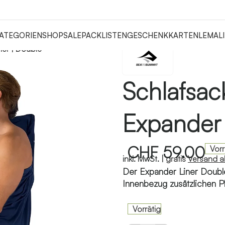
ATEGORIEN
SHOP
SALE
PACKLISTEN
GESCHENKKARTEN
LEMALI
ner | Double
Schlafsac
Expander 
CHF
59.00
Vorr
inkl. MwSt. |
gratis
Versand 
Der Expander Liner Double
Innenbezug zusätzlichen P
Vorrätig