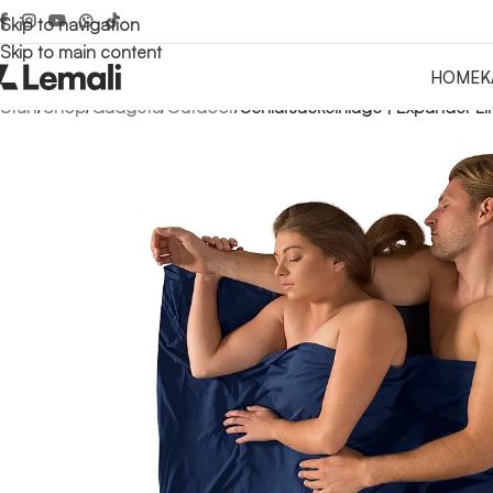
Skip to navigation
Skip to main content
HOME
K
Start
/
Shop
/
Gadgets
/
Outdoor
/
Schlafsackeinlage | Expander Li