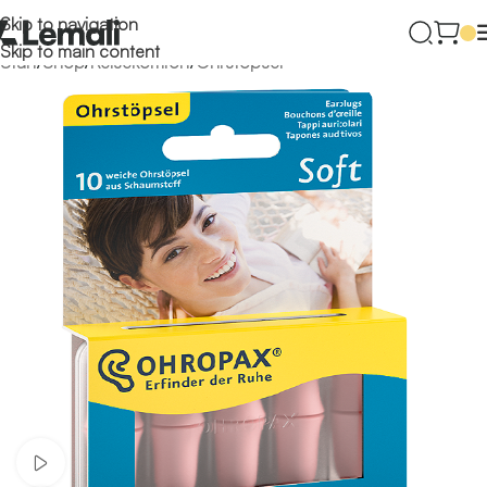
Skip to navigation
Skip to main content
Start
/
Shop
/
Reisekomfort
/
Ohrstöpsel
Video ansehen