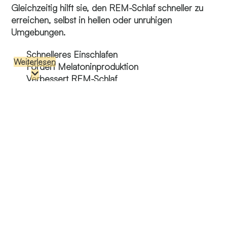
Gleichzeitig hilft sie, den REM-Schlaf schneller zu
erreichen, selbst in hellen oder unruhigen
Umgebungen.
Schnelleres Einschlafen
Weiterlesen
Fördert Melatoninproduktion
Verbessert REM-Schlaf
Blockiert störende Lichtquellen
Selbst kleinste Lichtquellen können den natürlichen
Schlafzyklus stören, indem sie die Produktion von
Melatonin hemmen. Selbst schwaches Licht von
Strassenlaternen, elektronischen Geräten oder
Sonnenaufgängen kann den Übergang in tiefere
Schlafphasen verzögern und zu häufigem
Aufwachen führen.