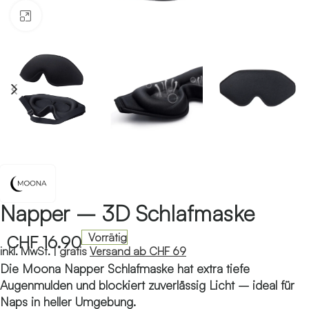
Klicken zum Vergrössern
Napper – 3D Schlafmaske
Vorrätig
CHF
16.90
inkl. MwSt. |
gratis
Versand ab CHF 69
Die Moona Napper Schlafmaske hat extra tiefe
Augenmulden und blockiert zuverlässig Licht – ideal für
Naps in heller Umgebung.