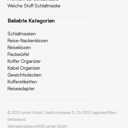
Weiche Stoff Schlafmaske
Beliebte Kategorien
Schlafmasken
Reise-Nackenkissen
Reisekissen
Packwürfel
Koffer Organizer
Kabel Organizer
Gewichtsdecken
Kofferetiketten
Reiseadapter
© 2025 Lemali GmbH, Solothurnstrasse 31, CH-3303 Jegenstorf/Bern,
Switzerland.
Sitemap
Impressum
AGB Lemali GmbH