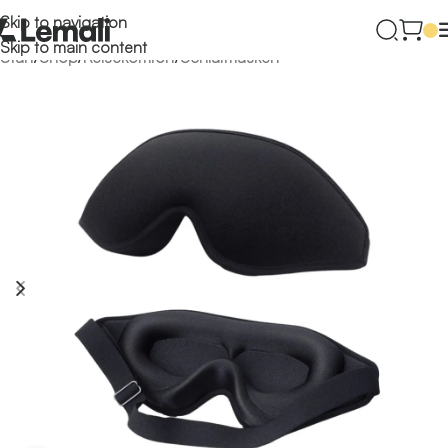
Skip to navigation
Skip to main content
Start
/
Shop
/
Reisekomfort
/
Schlafmasken