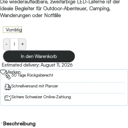
Die wiederaufladbare, zweifarbige LED-Laterne ist der
ideale Begleiter für Outdoor-Abenteuer, Camping,
Wanderungen oder Notfälle
Vorrätig
-
+
In den Warenkorb
Estimated delivery:
August 11, 2026
Merken
30 Tage Rückgaberecht
Schnellversand mit Planzer
Sichere Schweizer Online-Zahlung
Beschreibung