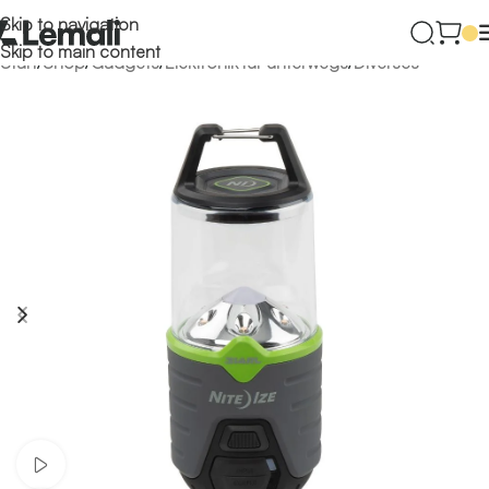
Skip to navigation
Skip to main content
Start
/
Shop
/
Gadgets
/
Elektronik für unterwegs
/
Diverses
Video ansehen