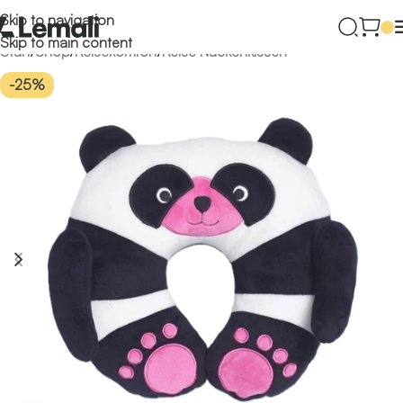
Skip to navigation
Skip to main content
Start
/
Shop
/
Reisekomfort
/
Reise Nackenkissen
-25%