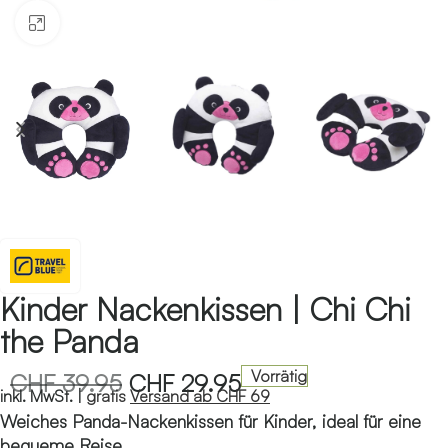
Klicken zum Vergrössern
Kinder Nackenkissen | Chi Chi
the Panda
Vorrätig
CHF
39.95
CHF
29.95
inkl. MwSt. |
gratis
Versand ab CHF 69
Weiches Panda-Nackenkissen für Kinder, ideal für eine
bequeme Reise