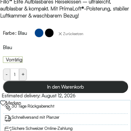
Fillo™ Elite Aufblasbares Reisekissen – ultraleicht,
aufblasbar & kompakt. Mit PrimaLoft®-Polsterung, stabiler
Luftkammer & waschbarem Bezug!
Farbe
Blau
Zurücksetzen
Blau
Vorrätig
-
+
In den Warenkorb
Estimated delivery:
August 12, 2026
Merken
30 Tage Rückgaberecht
Schnellversand mit Planzer
Sichere Schweizer Online-Zahlung