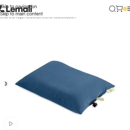
Skip to navigation
Skip to main content
Start
/
Shop
/
Reisekomfort
/
Reisekissen
Video ansehen