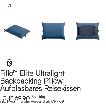
Klicken zum Vergrössern
Fillo™ Elite Ultralight
Backpacking Pillow |
Aufblasbares Reisekissen
Vorrätig
CHF
69.90
inkl. MwSt. |
gratis
Versand ab CHF 69