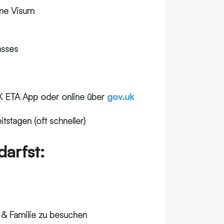
hne Visum
asses
 UK ETA App oder online über
gov.uk
tstagen (oft schneller)
arfst:
 & Familie zu besuchen