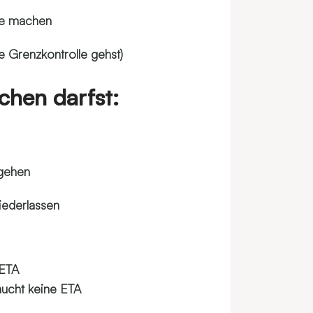
lte machen
e Grenzkontrolle gehst)
chen darfst:
ngehen
iederlassen
 ETA
raucht keine ETA