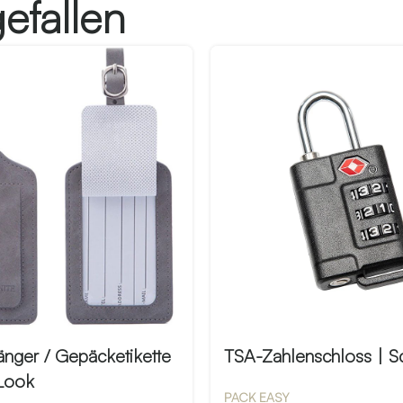
efallen
änger / Gepäcketikette
TSA-Zahlenschloss | S
Look
PACK EASY