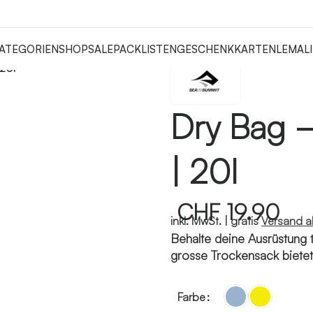
ATEGORIEN
SHOP
SALE
PACKLISTEN
GESCHENKKARTEN
LEMALI
 20l
Dry Bag –
| 20l
CHF
19.90
inkl. MwSt. |
gratis
Versand 
Behalte deine Ausrüstung 
grosse Trockensack bietet P
Farbe