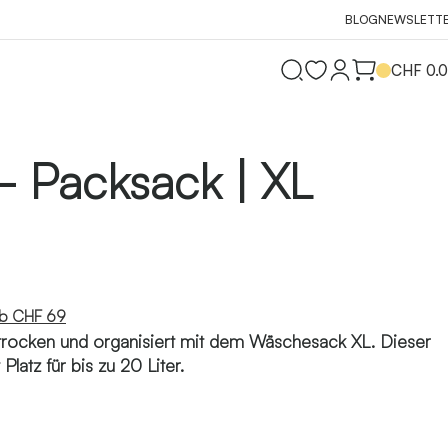
BLOG
NEWSLETT
CHF
0.
 Packsack | XL
ab CHF 69
trocken und organisiert mit dem Wäschesack XL. Dieser
latz für bis zu 20 Liter.