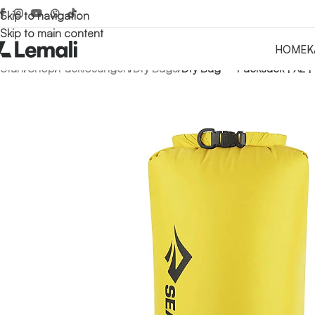
Skip to navigation
Skip to main content
HOME
K
Start
/
Shop
/
Packlösungen
/
Dry Bags
/
Dry Bag – Packsack | XL |