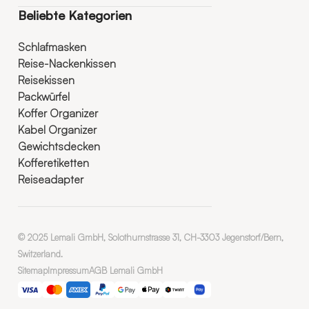
Beliebte Kategorien
Schlafmasken
Reise-Nackenkissen
Reisekissen
Packwürfel
Koffer Organizer
Kabel Organizer
Gewichtsdecken
Kofferetiketten
Reiseadapter
© 2025 Lemali GmbH, Solothurnstrasse 31, CH-3303 Jegenstorf/Bern,
Switzerland.
Sitemap
Impressum
AGB Lemali GmbH