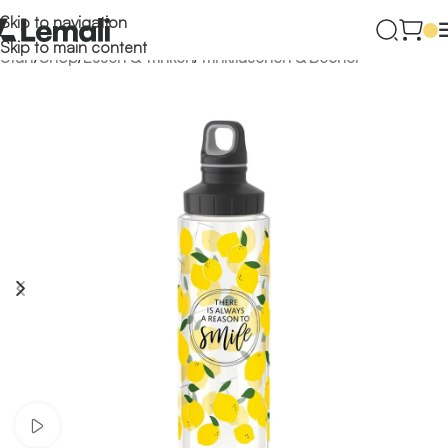
Skip to navigation
Skip to main content
Start
/
Shop
/
Essen & Trinken
/
Trinkflaschen & Becher
Video ansehen