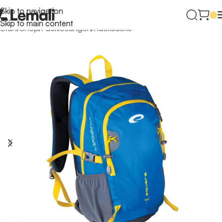
Skip to navigation
Skip to main content
Start
/
Shop
/
Packlösungen
/
Rucksäcke