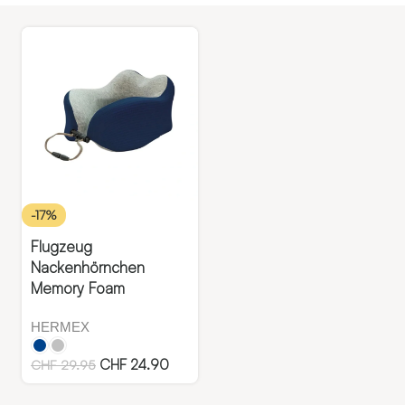
-17%
Flugzeug
Nackenhörnchen
Memory Foam
HERMEX
CHF
24.90
CHF
29.95