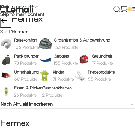
Skip to navigation
Skip to main content
Hermex
←
Start
/
Hermex
Reisekomfort
Organisation & Aufbewahrung
106 Produkte
153 Produkte
Packlösungen
Gadgets
Gesundheit
78 Produkte
155 Produkte
17 Produkte
Unterhaltung
Kinder
Pflegeprodukte
68 Produkte
71 Produkte
55 Produkte
Essen & Trinken
Geschenkkarten
26 Produkte
2 Produkte
Hermex