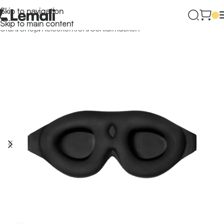
Skip to navigation
Skip to main content
Start
/
Shop
/
Reisekomfort
/
Schlafmasken