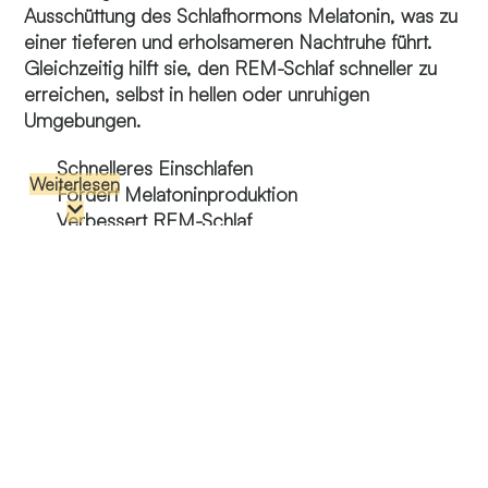
Ausschüttung des Schlafhormons Melatonin, was zu
einer tieferen und erholsameren Nachtruhe führt.
Gleichzeitig hilft sie, den REM-Schlaf schneller zu
erreichen, selbst in hellen oder unruhigen
Umgebungen.
Schnelleres Einschlafen
Weiterlesen
Fördert Melatoninproduktion
Verbessert REM-Schlaf
Blockiert störende Lichtquellen
Selbst kleinste Lichtquellen können den natürlichen
Schlafzyklus stören, indem sie die Produktion von
Melatonin hemmen. Selbst schwaches Licht von
Strassenlaternen, elektronischen Geräten oder
Sonnenaufgängen kann den Übergang in tiefere
Schlafphasen verzögern und zu häufigem
Aufwachen führen.