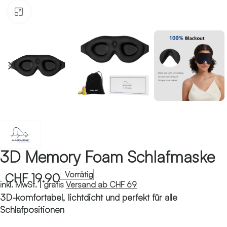
Klicken zum Vergrössern
3D Memory Foam Schlafmaske
Vorrätig
CHF
19.90
inkl. MwSt. |
gratis
Versand ab CHF 69
3D-komfortabel, lichtdicht und perfekt für alle
Schlafpositionen