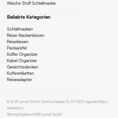
Weiche Stoff Schlafmaske
Beliebte Kategorien
Schlafmasken
Reise-Nackenkissen
Reisekissen
Packwürfel
Koffer Organizer
Kabel Organizer
Gewichtsdecken
Kofferetiketten
Reiseadapter
© 2025 Lemali GmbH, Solothurnstrasse 31, CH-3303 Jegenstorf/Bern,
Switzerland.
Sitemap
Impressum
AGB Lemali GmbH