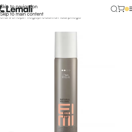
Skip to navigation
Skip to main content
Start
/
Shop
/
Pflegeprodukte
/
Haarpflege